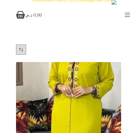
0.00
د.م.