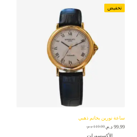
تخفيض
ساعة نورين بخاتم ذهبي
99.99
د.م.
119.99
د.م.
الأكسسورات